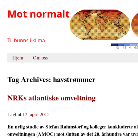
Mot normalt
Til bunns i klima
Hopp over, gå til innholdet
Hjem
Om oss
Hovedmeny
Tag Archives:
havstrømmer
NRKs atlantiske omveltning
Lagt ut
12. april 2015
En nylig studie av Stefan Rahmstorf og kolleger konkluderte at
omveltningen (AMOC) mot slutten av det 20. århundre var uva