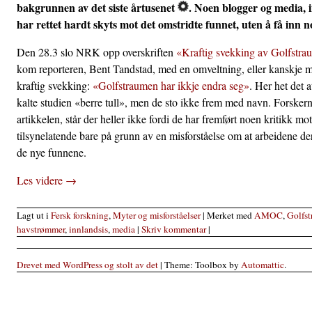
bakgrunnen av det siste årtusenet
. Noen blogger og media,
har rettet hardt skyts mot det omstridte funnet, uten å få inn no
Den 28.3 slo NRK opp overskriften
«Kraftig svekking av Golfstr
kom reporteren, Bent Tandstad, med en omveltning, eller kanskje ma
kraftig svekking:
«Golfstraumen har ikkje endra seg»
. Her het det a
kalte studien «berre tull», men de sto ikke frem med navn. Forsker
artikkelen, står der heller ikke fordi de har fremført noen kritikk 
tilsynelatende bare på grunn av en misforståelse om at arbeidene de
de nye funnene.
Les videre
→
Lagt ut i
Fersk forskning
,
Myter og misforståelser
|
Merket med
AMOC
,
Golfs
havstrømmer
,
innlandsis
,
media
|
Skriv kommentar
|
Drevet med WordPress og stolt av det
|
Theme: Toolbox by
Automattic
.
Post navigation