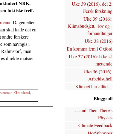
 inkludert NRK,
Uke 39 (2016), del 2:
en faktiske treff.
Fersk forskning
Uke 39 (2016):
aumen»
. Dagen etter
Klimabudsjett, -lov og -
n skal kalle det en
forhandlinger
t andre forskere
Uke 38 (2016)
ne som navngis i
En komma fem i Oxford
mot Rahmstorf, men
Uke 37 (2016): Ikke så
res direkte motsier
mettende
Uke 36 (2016):
Arbeidsuhell
Klimaet har alltid…
trømmen
,
Grønland
,
Bloggrull
…and Then There's
Physics
Climate Feedback
HotWhopper